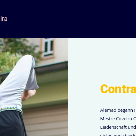
ira
Contr
Alemão begann im
Mestre Coveiro C
Leidenschaft und 
vielen verschied