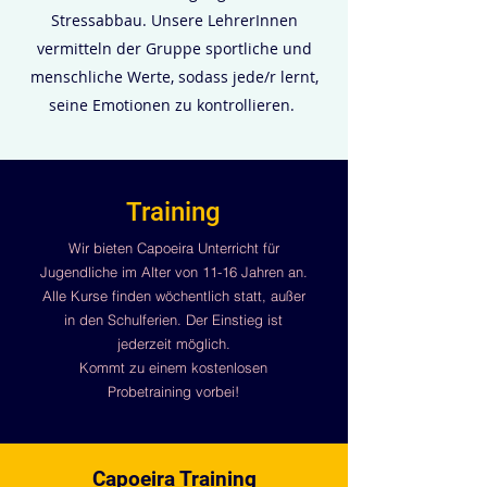
Stressabbau. Unsere LehrerInnen
vermitteln der Gruppe sportliche und
menschliche Werte, sodass jede/r lernt,
seine Emotionen zu kontrollieren.
Training
Wir bieten Capoeira Unterricht für
Jugendliche im Alter von 11-16 Jahren an.
Alle Kurse finden wöchentlich statt, außer
in den Schulferien. Der Einstieg ist
jederzeit möglich.
Kommt zu einem kostenlosen
Probetraining vorbei!
Capoeira Training